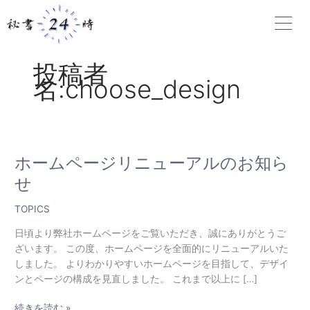
内
容
を
ス
投稿者
キ
名:choose_design
ッ
プ
ホームページリニューアルのお知ら
ホ
ー
せ
ム
ペ
TOPICS
ー
日頃より弊社ホームページをご覧いただき、誠にありがとうご
ジ
ざいます。 この度、ホームページを全面的にリニューアルいた
リ
しました。 よりわかりやすいホームページを目指して、デザイ
ニ
ンとページの構成を見直しました。 これまで以上に […]
ュ
ー
続きを読む »