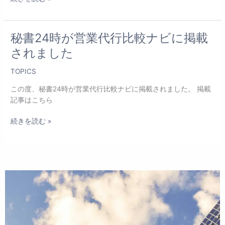
ア
ル
の
お
秘書24時が営業代行比較ナビに掲載
秘
知
書
されました
ら
24
せ
時
TOPICS
が
この度、秘書24時が営業代行比較ナビに掲載されました。 掲載
営
記事はこちら
業
代
続きを読む »
行
比
較
ナ
ビ
に
掲
載
さ
れ